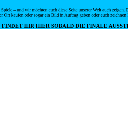
Spiele – und wir möchten euch diese Seite unserer Welt auch zeigen. Da
vor Ort kaufen oder sogar ein Bild in Auftrag geben oder euch zeichnen 
26 FINDET IHR HIER SOBALD DIE FINALE AUS