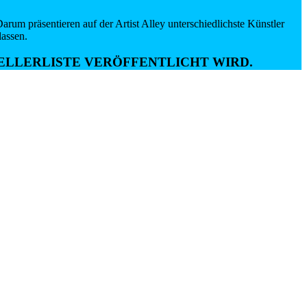
rum präsentieren auf der Artist Alley unterschiedlichste Künstler
lassen.
STELLERLISTE VERÖFFENTLICHT WIRD.