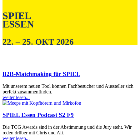
SPIEL
ESSEN
22. – 25.
OKT 2026
B2B-Matchmaking für SPIEL
Mit unserem neuen Tool können Fachbesucher und Aussteller sich
perfekt zusammenfinden.
weiter lesen...
SPIEL Essen Podcast S2 F9
Die TCG Awards sind in der Abstimmung und die Jury steht. Wir
reden drüber mit Chris und Ali.
weiter lesen...