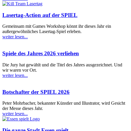
Lasertag-Action auf der SPIEL
Gemeinsam mit Games Workshop könnt ihr dieses Jahr ein
außergewöhnliches Lasertag-Spiel erleben.
weiter lesen...
Spiele des Jahres 2026 verliehen
Die Jury hat gewählt und die Titel des Jahres ausgezeichnet. Und
wir waren vor Ort.
weiter lesen...
Botschafter der SPIEL 2026
Peter Mohrbacher, bekannter Künstler und Illustrator, wird Gesicht
der Messe dieses Jahr.
weiter lesen...
Die ganze Stadt Essen spielt