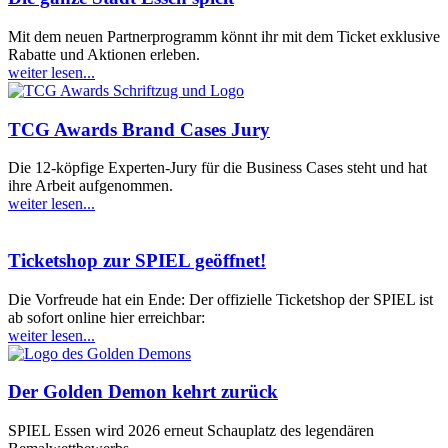
Mit dem neuen Partnerprogramm könnt ihr mit dem Ticket exklusive
Rabatte und Aktionen erleben.
weiter lesen...
TCG Awards Brand Cases Jury
Die 12-köpfige Experten-Jury für die Business Cases steht und hat
ihre Arbeit aufgenommen.
weiter lesen...
Ticketshop zur SPIEL geöffnet!
Die Vorfreude hat ein Ende: Der offizielle Ticketshop der SPIEL ist
ab sofort online hier erreichbar:
weiter lesen...
Der Golden Demon kehrt zurück
SPIEL Essen wird 2026 erneut Schauplatz des legendären